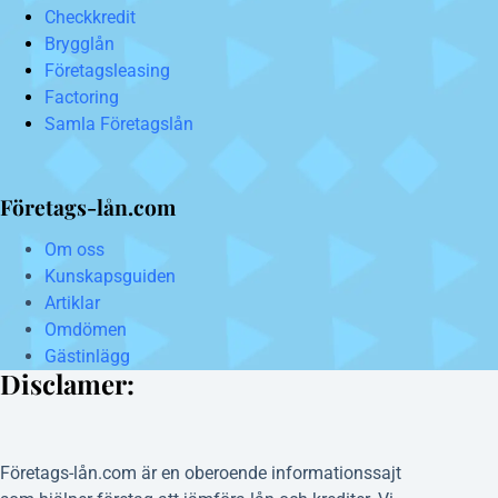
Checkkredit
Brygglån
Företagsleasing
Factoring
Samla Företagslån
Företags-lån.com
Om oss
Kunskapsguiden
Artiklar
Omdömen
Gästinlägg
Disclamer:
Företags-lån.com är en oberoende informationssajt